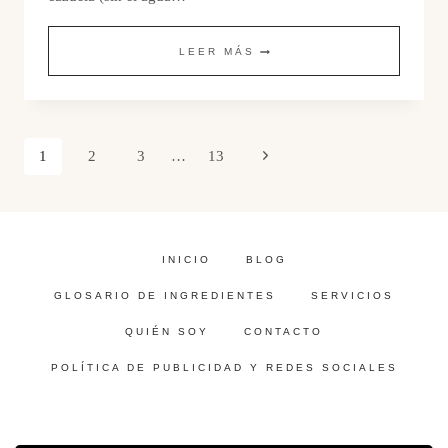
LOS
LEER MÁS
ARROCES
Navegación
Siguiente
1
2
3
…
13
de
página
página
INICIO
BLOG
GLOSARIO DE INGREDIENTES
SERVICIOS
QUIÉN SOY
CONTACTO
POLÍTICA DE PUBLICIDAD Y REDES SOCIALES