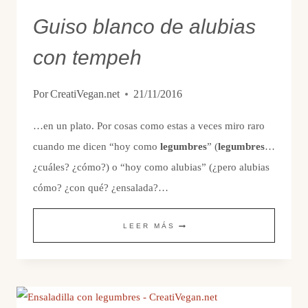
Guiso blanco de alubias
con tempeh
Por
CreatiVegan.net
21/11/2016
…en un plato. Por cosas como estas a veces miro raro
cuando me dicen “hoy como
legumbres
” (
legumbres
…
¿cuáles? ¿cómo?) o “hoy como alubias” (¿pero alubias
cómo? ¿con qué? ¿ensalada?…
GUISO
LEER MÁS
BLANCO
DE
ALUBIAS
CON